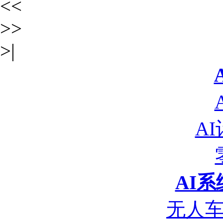
<<
>>
>|
A
AI
无人