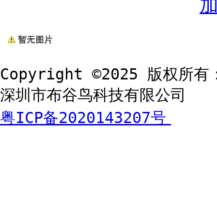
Copyright ©2025 版权所有
深圳市布谷鸟科技有限公司
粤ICP备2020143207号