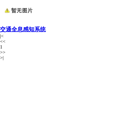
交通全息感知系统
|<
<<
1
>>
>|