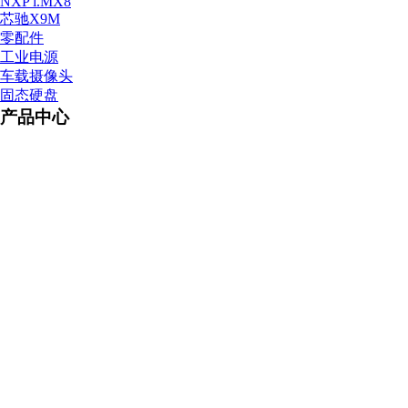
NXP i.MX8
芯驰X9M
零配件
工业电源
车载摄像头
固态硬盘
产品中心