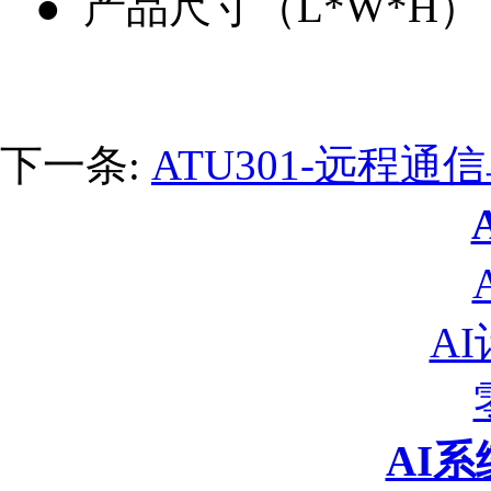
● 产品尺寸（L*W*H）：211
下一条:
ATU301-远程通
A
AI