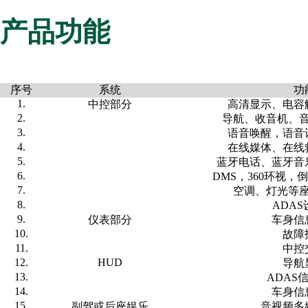
产品功能
序号
系统
功
1.
中控部分
高清显示、电容
2.
导航、收音机、
3.
语音唤醒，语音
4.
在线媒体、在线
5.
蓝牙电话、蓝牙音
6.
DMS，360环视
7.
空调、灯光等
8.
ADA
9.
仪表部分
车身信
10.
故障
11.
中控
12.
HUD
导航
13.
ADAS
14.
车身信
15.
副驾或后座娱乐
音视频多