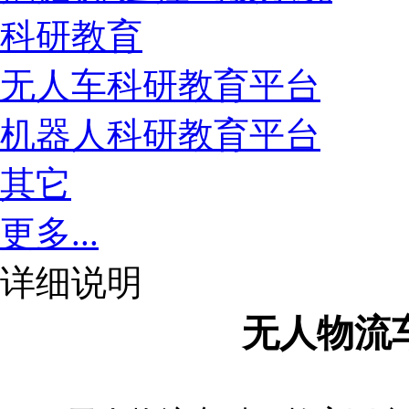
科研教育
无人车科研教育平台
机器人科研教育平台
其它
更多...
详细说明
无人物流