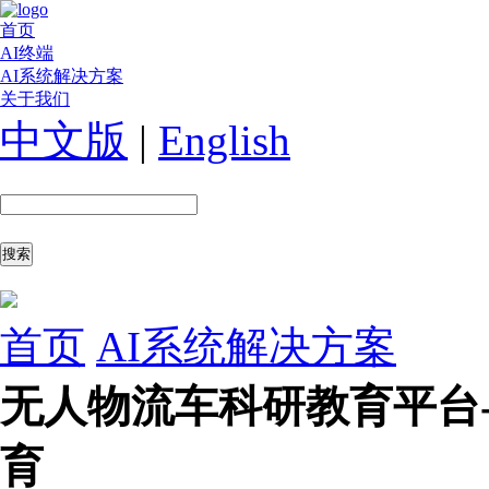
首页
AI终端
AI系统解决方案
关于我们
中文版
|
English
首页
AI系统解决方案
无人物流车科研教育平台
育