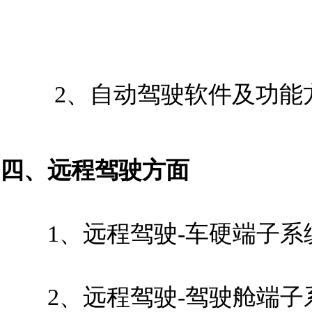
2、自动驾驶软件及功能
四、远程驾驶方面
1、远程驾驶-车硬端子系
2、远程驾驶-驾驶舱端子