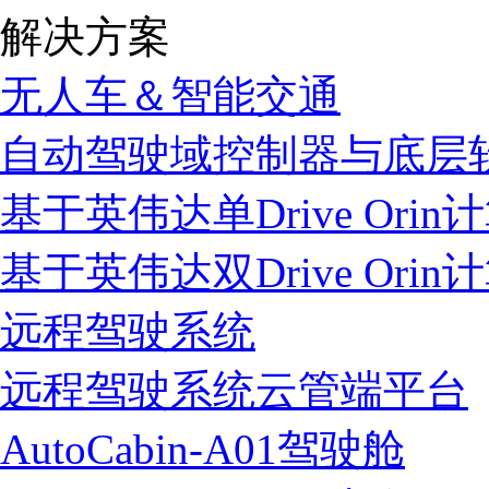
解决方案
无人车＆智能交通
自动驾驶域控制器与底层
基于英伟达单Drive Ori
基于英伟达双Drive Ori
远程驾驶系统
远程驾驶系统云管端平台
AutoCabin-A01驾驶舱