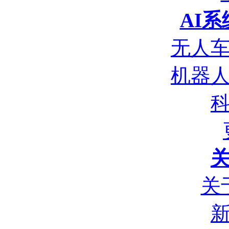
AI
无人
机器
关