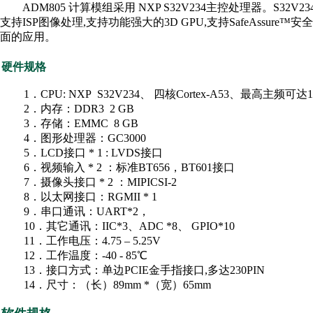
ADM805 计算模组采用 NXP S32V234主控处理器。S32V234
支持ISP图像处理,支持功能强大的3D GPU,支持SafeAssur
面的应用。
硬件规格
1．CPU: NXP S32V234、 四核Cortex-A53、最高主频可达1
2．内存：DDR3 2 GB
3．存储：EMMC 8 GB
4．图形处理器：GC3000
5．LCD接口 * 1 : LVDS接口
6．视频输入 * 2 ：标准BT656，BT601接口
7．摄像头接口 * 2 ：MIPICSI-2
8．以太网接口：RGMII * 1
9．串口通讯：UART*2，
10．其它通讯：IIC*3、ADC *8、 GPIO*10
11．工作电压：4.75 – 5.25V
12．工作温度：-40 - 85℃
13．接口方式：单边PCIE金手指接口,多达230PIN
14．尺寸：（长）89mm *（宽）65mm