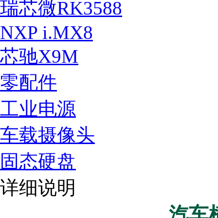
瑞芯微RK3588
NXP i.MX8
芯驰X9M
零配件
工业电源
车载摄像头
固态硬盘
详细说明
汽车