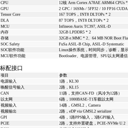
CPU
12核 Arm Cortex A78AE ARM64 CPUs *
GPU
2 GPC / 16SMs / 5FP32 / 10 FP16 CUD
Tensor Core
167 TOPS，INT8 DLTOPs * 2
DLA
87 TOPS，INT8 DLTOPs * 2
MCU
Infineon Aurix TC397, ASIL-D
内存
32GB LPDDR5 * 2
存储
32GB e.MMC * 2、64 MB NOR Boot Fl
SOC Safety
FuSa ASIL-B Chip, ASIL-D Systematic
SOC软件
功能
Linux操作系统，时间同步，诊断，显
MCU软件
功能
Bootloader、电源管理、SPI/以太
标配接口
项目
参数
电源输入
1路，KL30
唤醒信号输入
2路，KL15
CAN
11路，支持CAN-FD（风冷为12路）
以太网
6路，1000BASE-T1车载以太网
视频输入
14路，GMSL2，Camera
视频输出
2路，eDP via GMSL2 serializer
GPI
4路，1路PPS输入，3路GPI输入
PCIE
2路，支持外置硬盘，PCIE-NVMe U.2