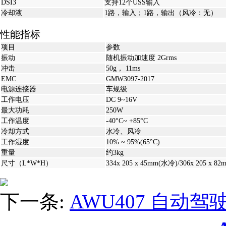
DSI3
支持12个USS输入
冷却液
1路，输入；1路，输出（风冷：无）
性能指标
项目
参数
振动
随机振动加速度 2Grms
冲击
50g， 11ms
EMC
GMW3097-2017
电源连接器
车规级
工作电压
DC 9~16V
最大功耗
250W
工作温度
-40°C~ +85°C
冷却方式
水冷、风冷
工作湿度
10% ~ 95%(65°C)
重量
约3kg
尺寸（L*W*H）
334x 205 x 45mm(水冷)/306x 205 x 8
下一条:
AWU407 自动