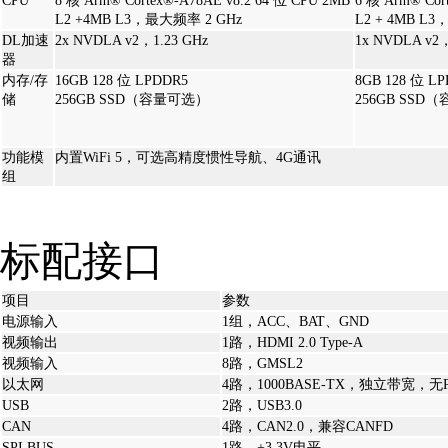
CPU
8 核 Arm® Cortex®-A78AE v8.2 64 位 CPU 2MB
6 核 Arm® Cor
L2 +4MB L3，最大频率 2 GHz
L2 + 4MB L
DL加速
2x NVDLA v2，1.23 GHz
1x NVDLA v2，
器
内存/存
16GB 128 位 LPDDR5
8GB 128 位 L
储
256GB SSD（容量可选）
256GB SSD
功能模
内置WiFi 5，可选高精度惯性导航、4G通讯
组
标配接口
项目
参数
电源输入
1组，ACC、BAT、GND
视频输出
1路，HDMI 2.0 Type-A
视频输入
8路，GMSL2
以太网
4路，1000BASE-TX，独立带宽，无
USB
2路，USB3.0
CAN
4路，CAN2.0，兼容CANFD
SPI BUS
1路，+3.3V电平