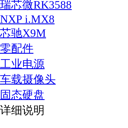
瑞芯微RK3588
NXP i.MX8
芯驰X9M
零配件
工业电源
车载摄像头
固态硬盘
详细说明