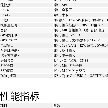
遥控接口
1路，SBUS
RS232
2路，全双工
RS485
4路，半双工
I/O接口
2路输入，12V/24V兼容；2路输出，1
模拟量信号
2路，输入范围0V~30V，12位 AD
音频
2路，MIC音频输入; 1路, 音频输出
GPS秒脉冲
2路，输出5V/0.5A
GPS RS232
2路，输出，支持波特率 115200
电源输出
4路，12V/2A*2，12V/1A*1，5V/0.5
车速脉冲信号
1路，脉冲输入
汽车方向信号
1路，电平输入
天线接口
3组，4G、WiFi、GNSS
SIM卡口
1个，Mini SIM卡座
SSD接口
1个，M.2 M Key SSD
Debug接口
1路，Type-C，USB2.0、UART等
性能指标
项目
参数