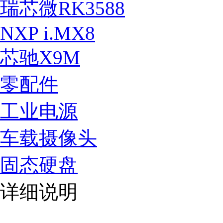
瑞芯微RK3588
NXP i.MX8
芯驰X9M
零配件
工业电源
车载摄像头
固态硬盘
详细说明