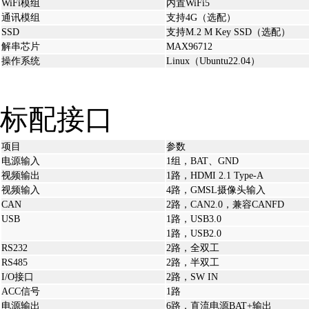
WiFi模组
内置WiFi5
通讯模组
支持4G（选配）
SSD
支持M.2 M Key SSD（选配）
解串芯片
MAX96712
操作系统
Linux（Ubuntu22.04）
标配接口
项目
参数
电源输入
1组，BAT、GND
视频输出
1路，HDMI 2.1 Type-A
视频输入
4路，GMSL摄像头输入
CAN
2路，CAN2.0，兼容CANFD
USB
1路，USB3.0
1路，USB2.0
RS232
2路，全双工
RS485
2路，半双工
I/O接口
2路，SW IN
ACC信号
1路
电源输出
6路，直流电源BAT+输出