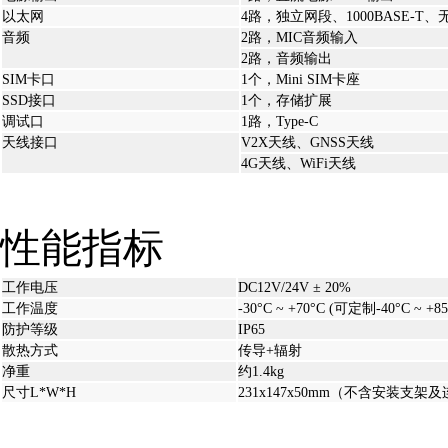
以太网
4路，独立网段、1000BASE-T、无
音频
2路，MIC音频输入
2路，音频输出
SIM卡口
1个，Mini SIM卡座
SSD接口
1个，存储扩展
调试口
1路，Type-C
天线接口
V2X天线、GNSS天线
4G天线、WiFi天线
性能指标
工作电压
DC12V/24V ± 20%
工作温度
-30°C ~ +70°C (可定制-40°C ~ +85
防护等级
IP65
散热方式
传导+辐射
净重
约1.4kg
尺寸L*W*H
231x147x50mm（不含安装支架